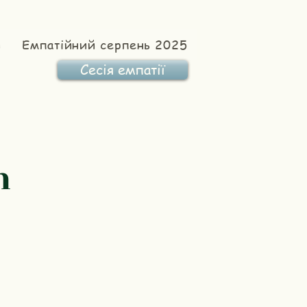
и
Емпатійний серпень 2025
Сесія емпатії
n