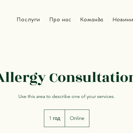
Послуги
Про нас
Команда
Новин
Allergy Consultatio
Use this area to describe one of your services.
1 год
1
Online
г