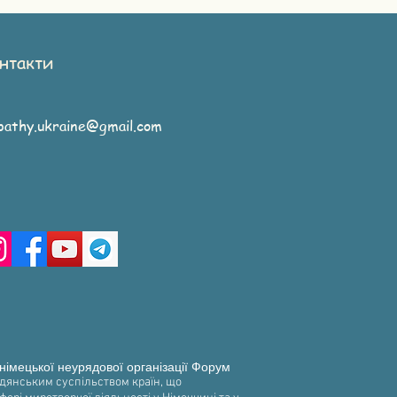
нтакти
athy.ukraine@gmail.com
 німецької неурядової організації Форум
адянським суспільством країн, що