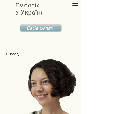
Емпатія
в Україні
Сесія емпатії
< Назад