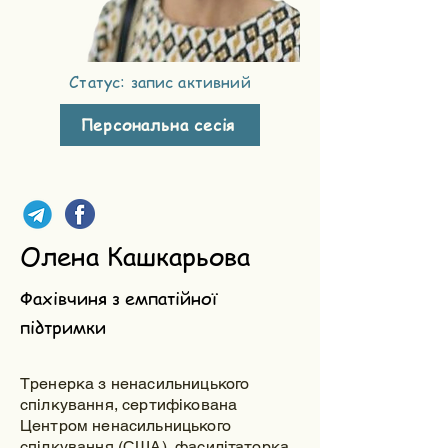
Статус: запис активний
Персональна сесія
Олена Кашкарьова
Фахівчиня з емпатійної
підтримки
Тренерка з ненасильницького
спілкування, сертифікована
Центром ненасильницького
спілкування (США), фасилітаторка,