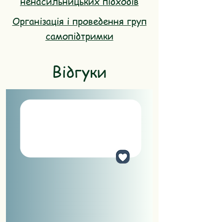
ненасильницьких підходів
Організація і проведення груп
самопідтримки
Відгуки